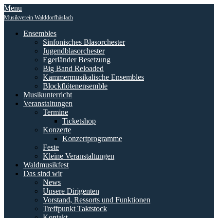
Skip
Menu
to
Musikverein Walddorfhäslach
content
Ensembles
Sinfonisches Blasorchester
Jugendblasorchester
Egerländer Besetzung
Big Band Reloaded
Kammermusikalische Ensembles
Blockflötenensemble
Musikunterricht
Veranstaltungen
Termine
Ticketshop
Konzerte
Konzertprogramme
Feste
Kleine Veranstaltungen
Waldmusikfest
Das sind wir
News
Unsere Dirigenten
Vorstand, Ressorts und Funktionen
Treffpunkt Taktstock
Kontakt