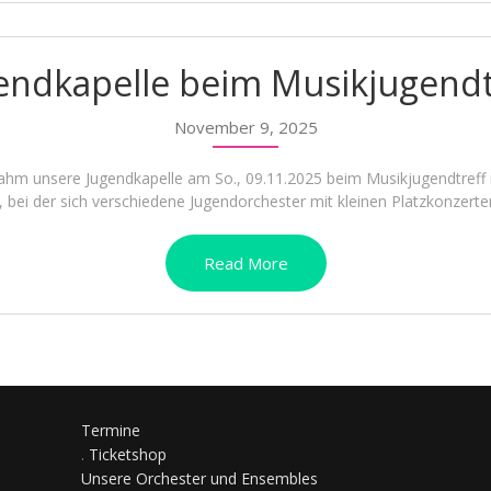
endkapelle beim Musikjugendt
November 9, 2025
hm unsere Jugendkapelle am So., 09.11.2025 beim Musikjugendtreff i
 bei der sich verschiedene Jugendorchester mit kleinen Platzkonzerten
Read More
Termine
.
Ticketshop
Unsere Orchester und Ensembles