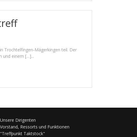
reff
n Trochtelfingen-Mägerkingen teil. Der
 und einem […]...
Unsere Dirigenten
Vorstand, Ressorts und Funktionen
"Treffpunkt Taktstock"