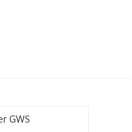
n
Waldmusikfest
Das sind wir
häslach
der GWS