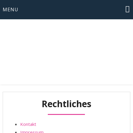
Skip
MENU
to
content
Musikverein
Walddorfhäslach
Rechtliches
Kontakt
Impressum